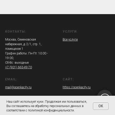
КОНТАКТЫ:
УСЛУГИ
Москва, Семеновская
Все услуги
набережная, д. 2/1, стр. 1,
помещение 1
График работы: Пн-Пт: 10:00 -
19:00,
Сб-Вс: выходные
+7 (901) 663-49-70
EMAIL:
САЙТ:
mail@ocenkacity.ru
https://ocenkacity.ru
Наш сайт использует куки. Продолжая им пользоваться,
OK
Вы соглашаетесь на обработку персональных данных в
соответствии с политикой конфиденциальности.