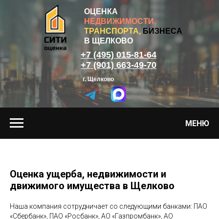
ОЦЕНКА
НЕДВИЖИМОСТИ,
ТРАНСПОРТА,
БИЗНЕСА
В ЩЕЛКОВО
+7 (495) 015-81-64
+7 (901) 663-49-70
г. Щелково
МЕНЮ
Оценка ущерба, недвижимости и
движимого имущества в Щелково
Наша компания сотрудничает со следующими банками: ПАО
«Сбербанк», ПАО «Росбанк», AO «Газпромбанк», АО