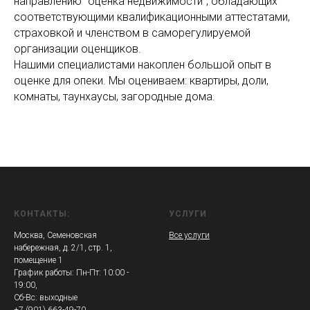
направлению "оценка недвижимости", обладающих
соответствующими квалификационными аттестатами,
страховкой и членством в саморегулируемой
организации оценщиков.
Нашими специалистами накоплен большой опыт в
оценке для опеки. Мы оцениваем: квартиры, доли,
комнаты, таунхаусы, загородные дома.
КОНТАКТЫ:
УСЛУГИ
Москва, Семеновская
Все услуги
набережная, д. 2/1, стр. 1,
помещение 1
График работы: Пн-Пт: 10:00 -
19:00,
Сб-Вс: выходные
+7 (901) 663-49-70