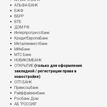
АЛЬФА-БАНК
БЖФ
ВБРР
ВТБ
ДОМ РФ
Интерпрогрессбанк
КредитЕвропаБанк
Металлинвестбанк
МИнБанк
МТС Банк
НОВИКОМБАНК
ОТКРЫТИЕ
(только для оформления
закладной / регистрации права в
новостройке)
ОТП БАНК
Примсоцбанк
Райффайзенбанк
Росбанк Дом
АБ "РОССИЯ"